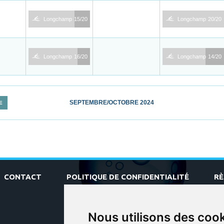
1
1
Longchamp
15/20
Longchamp
20/20
1
1
Longchamp
16/20
Longchamp
14/20
SEPTEMBRE/OCTOBRE 2024
E
CONTACT
POLITIQUE DE CONFIDENTIALITÉ
R
Nous utilisons des coo