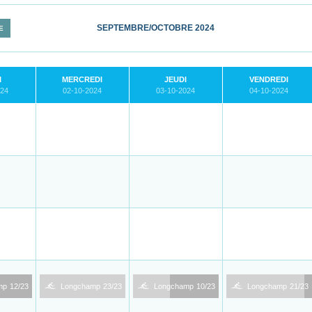
SEPTEMBRE/OCTOBRE 2024
E
I
MERCREDI
JEUDI
VENDREDI
024
02-10-2024
03-10-2024
04-10-2024
1
1
1
mp
12/23
Longchamp
23/23
Longchamp
10/23
Longchamp
21/23