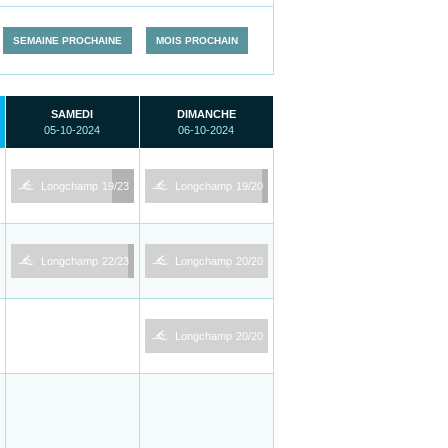
SEMAINE PROCHAINE
MOIS PROCHAIN
SAMEDI
DIMANCHE
05-10-2024
06-10-2024
1
1
Longchamp
19/23
Longchamp
19/20
1
1
Longchamp
22/23
Longchamp
20/20
1
Longchamp
20/20