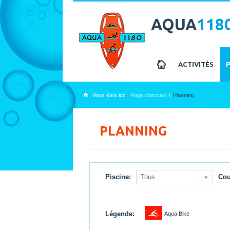
AQUA
118
z
ACTIVITÉS
Vous êtes ici:
Page d'accueil
Planning
x
PLANNING
Piscine:
Tous
Cou
1
Légende:
Aqua Bike