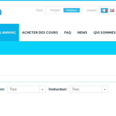
0
Pays:
Pologne
Belgique
Langue:
PLANNING
ACHETER DES COURS
FAQ
NEWS
QUI SOMMES
rs:
Tous
Instructeur:
Tous