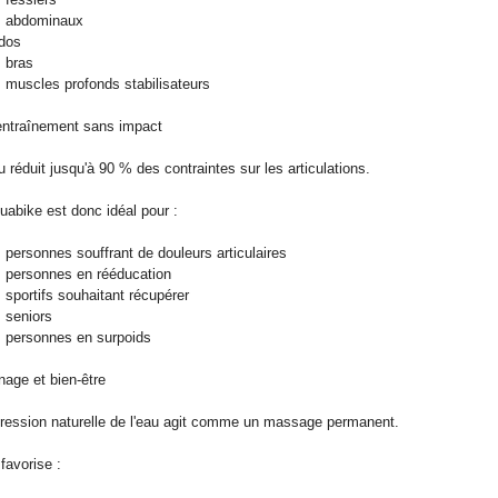
s abdominaux
 dos
s bras
s muscles profonds stabilisateurs
entraînement sans impact
u réduit jusqu'à 90 % des contraintes sur les articulations.
uabike est donc idéal pour :
s personnes souffrant de douleurs articulaires
s personnes en rééducation
s sportifs souhaitant récupérer
s seniors
s personnes en surpoids
nage et bien-être
ression naturelle de l'eau agit comme un massage permanent.
 favorise :