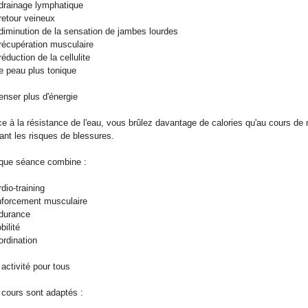
 drainage lymphatique
 retour veineux
 diminution de la sensation de jambes lourdes
 récupération musculaire
 réduction de la cellulite
e peau plus tonique
nser plus d'énergie
e à la résistance de l'eau, vous brûlez davantage de calories qu'au cours de
tant les risques de blessures.
que séance combine :
rdio-training
nforcement musculaire
durance
bilité
ordination
activité pour tous
cours sont adaptés :