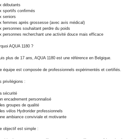
x débutants
x sportifs confirmés
x seniors
x femmes après grossesse (avec avis médical)
x personnes souhaitant perdre du poids
x personnes recherchant une activité douce mais efficace
rquoi AQUA 1180 ?
is plus de 17 ans, AQUA 1180 est une référence en Belgique.
e équipe est composée de professionnels expérimentés et certifiés.
 privilégions :
a sécurité
n encadrement personnalisé
es groupes de qualité
es vélos Hydrorider professionnels
ne ambiance conviviale et motivante
e objectif est simple :