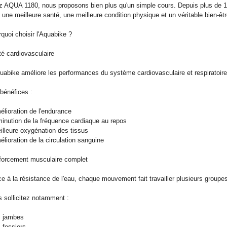
 AQUA 1180, nous proposons bien plus qu'un simple cours. Depuis plus de 
 une meilleure santé, une meilleure condition physique et un véritable bien-êtr
quoi choisir l'Aquabike ?
é cardiovasculaire
uabike améliore les performances du système cardiovasculaire et respiratoire 
bénéfices :
élioration de l'endurance
minution de la fréquence cardiaque au repos
illeure oxygénation des tissus
élioration de la circulation sanguine
forcement musculaire complet
e à la résistance de l'eau, chaque mouvement fait travailler plusieurs group
 sollicitez notamment :
s jambes
s fessiers