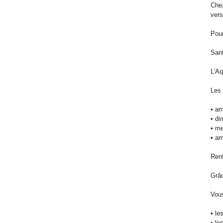
Chez
vers
Pour
Sant
L'Aq
Les 
• am
• di
• me
• am
Ren
Grâc
Vous
• le
• le