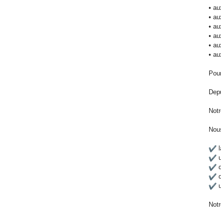
• au
• au
• au
• au
• au
• au
Pou
Depu
Notr
Nous
l
u
d
d
u
Notr