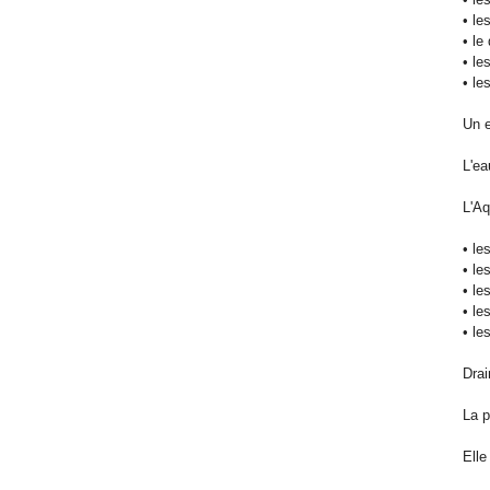
• le
• le
• le
• le
Un 
L'ea
L'Aq
• le
• le
• le
• le
• le
Drai
La p
Elle