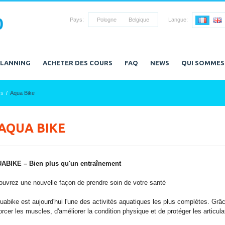
0
Pays:
Pologne
Belgique
Langue:
PLANNING
ACHETER DES COURS
FAQ
NEWS
QUI SOMMES
ss
Aqua Bike
AQUA BIKE
ABIKE – Bien plus qu'un entraînement
uvrez une nouvelle façon de prendre soin de votre santé
uabike est aujourd'hui l'une des activités aquatiques les plus complètes. Grâce
orcer les muscles, d'améliorer la condition physique et de protéger les articula