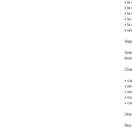
• le
• le
• la
• la
• la
• un
Dépe
Grâc
limi
Cha
• ca
• re
• en
• mo
• co
Une 
Nos 