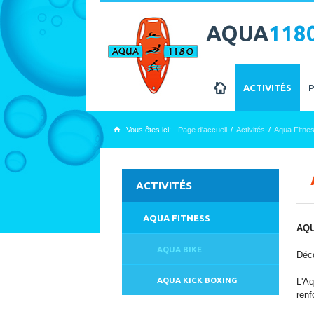
AQUA
118
z
ACTIVITÉS
Vous êtes ici:
Page d'accueil
Activités
Aqua Fitne
x
ACTIVITÉS
AQUA FITNESS
AQU
AQUA BIKE
Déco
AQUA KICK BOXING
L'Aq
renf