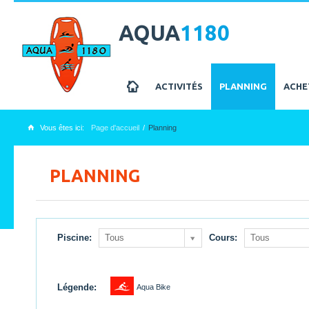
AQUA
1180
z
ACTIVITÉS
PLANNING
ACHE
Vous êtes ici:
Page d'accueil
Planning
x
PLANNING
Piscine:
Tous
Cours:
Tous
1
Légende:
Aqua Bike