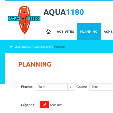
AQUA
1180
z
ACTIVITÉS
PLANNING
ACHE
Vous êtes ici:
Page d'accueil
Planning
x
PLANNING
Piscine:
Tous
Cours:
Tous
1
Légende:
Aqua Bike